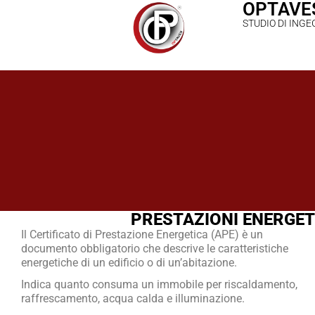
OPTAVE
STUDIO DI INGE
PRESTAZIONI ENERGET
Il Certificato di Prestazione Energetica (APE) è un
documento obbligatorio che descrive le caratteristiche
energetiche di un edificio o di un’abitazione.
Indica quanto consuma un immobile per riscaldamento,
raffrescamento, acqua calda e illuminazione.