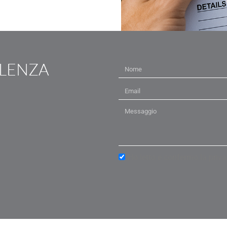
ULENZA
Ho letto e confermo la priva