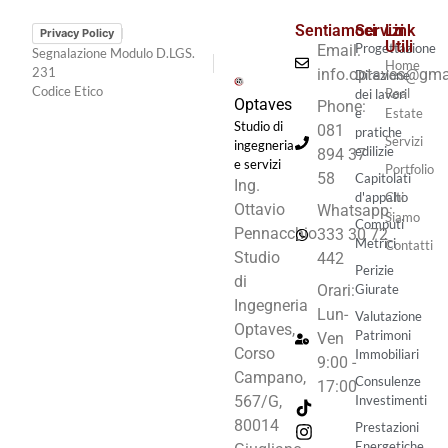
Sentiamoci
Servizi
Link
Privacy Policy
Utili
Progettazione
Email:
Segnalazione Modulo D.LGS.
Home
231
info.optaves@gma
Direzione
Codice Etico
Real
dei lavori
Optaves
Phone:
e
Estate
Studio di
081
pratiche
Servizi
ingegneria
edilizie
894 37
e servizi
Portfolio
58
Capitolati
Ing.
d'appalto
Chi
Ottavio
Whatsapp:
Siamo
Computi
Pennacchio
333 30 72
Metrici
Contatti
Studio
442
Perizie
di
Orari:
Giurate
Ingegneria
Lun-
Valutazione
Optaves,
Patrimoni
Ven
Corso
Immobiliari
9:00 -
Campano,
Consulenze
17:00
Investimenti
567/G,
80014
Prestazioni
Energetiche