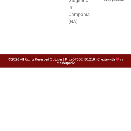
Giugliano
in
Campania
(NA)
©2026 All Rights Reserved Optaves | P.iva 07302481218 | Create with
in
Mashupadv