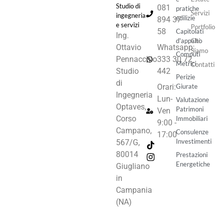
Studio di
081
pratiche
Servizi
ingegneria
edilizie
894 37
e servizi
Portfolio
58
Capitolati
Ing.
d'appalto
Chi
Ottavio
Whatsapp:
Siamo
Computi
Pennacchio
333 30 72
Metrici
Contatti
Studio
442
Perizie
di
Orari:
Giurate
Ingegneria
Lun-
Valutazione
Optaves,
Patrimoni
Ven
Corso
Immobiliari
9:00 -
Campano,
Consulenze
17:00
Investimenti
567/G,
80014
Prestazioni
Energetiche
Giugliano
in
Campania
(NA)