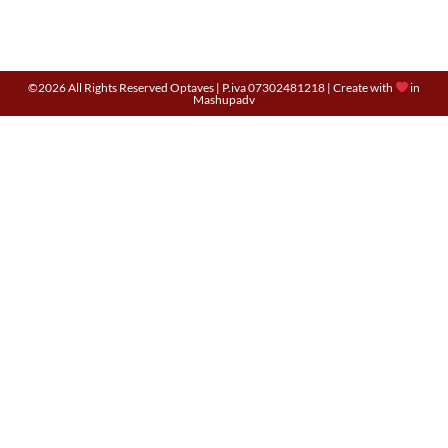
©2026 All Rights Reserved Optaves | P.iva 07302481218 | Create with
in
Mashupadv