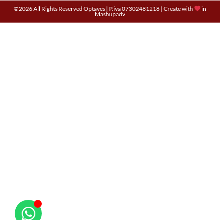
©2026 All Rights Reserved Optaves | P.iva 07302481218 | Create with
in
Mashupadv