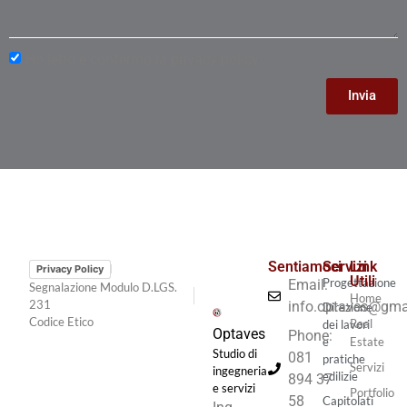
Ho letto e confermo la privacy policy
Invia
Sentiamoci
Servizi
Link
Privacy Policy
Utili
Progettazione
Email:
Segnalazione Modulo D.LGS.
Home
231
info.optaves@gma
Direzione
Codice Etico
Real
dei lavori
Optaves
Phone:
e
Estate
Studio di
081
pratiche
Servizi
ingegneria
edilizie
894 37
e servizi
Portfolio
58
Capitolati